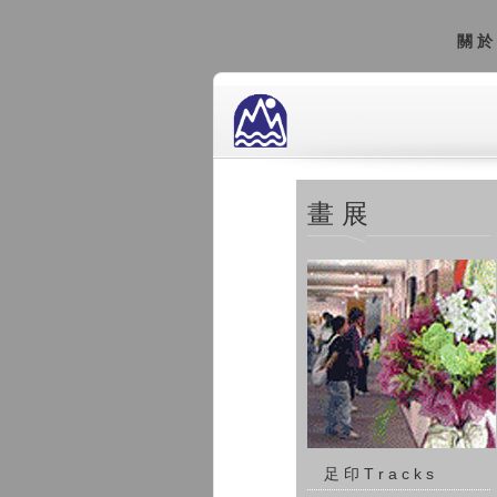
關
畫展
足印Tracks